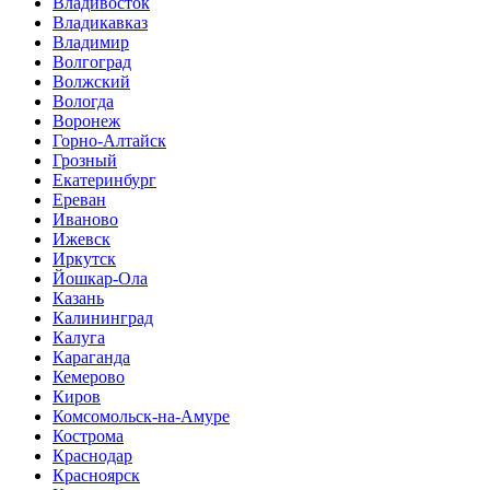
Владивосток
Владикавказ
Владимир
Волгоград
Волжский
Вологда
Воронеж
Горно-Алтайск
Грозный
Екатеринбург
Ереван
Иваново
Ижевск
Иркутск
Йошкар-Ола
Казань
Калининград
Калуга
Караганда
Кемерово
Киров
Комсомольск-на-Амуре
Кострома
Краснодар
Красноярск