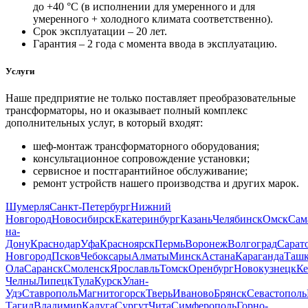
до +40 °С (в исполнении для умеренного и для
умеренного + холодного климата соответственно).
Срок эксплуатации – 20 лет.
Гарантия – 2 года с момента ввода в эксплуатацию.
Услуги
Наше предприятие не только поставляет преобразовательные
трансформаторы, но и оказывает полный комплекс
дополнительных услуг, в который входят:
шеф-монтаж трансформаторного оборудования;
консультационное сопровождение установки;
сервисное и постгарантийное обслуживание;
ремонт устройств нашего производства и других марок.
Шумерля
Санкт-Петербург
Нижний
Новгород
Новосибирск
Екатеринбург
Казань
Челябинск
Омск
Сам
на-
Дону
Краснодар
Уфа
Красноярск
Пермь
Воронеж
Волгоград
Сарат
Новгород
Псков
Чебоксары
Алматы
Минск
Астана
Караганда
Ташк
Ола
Саранск
Смоленск
Ярославль
Томск
Оренбург
Новокузнецк
Ке
Челны
Липецк
Тула
Курск
Улан-
Удэ
Ставрополь
Магнитогорск
Тверь
Иваново
Брянск
Севастополь
Тагил
Владимир
Калуга
Сургут
Чита
Симферополь
Горно-