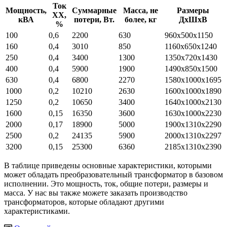
Ток
Мощность,
Суммарные
Масса, не
Размеры
ХХ,
кВА
потери, Вт.
более, кг
ДхШхВ
%
100
0,6
2200
630
960х500х1150
160
0,4
3010
850
1160х650х1240
250
0,4
3400
1300
1350х720х1430
400
0,4
5900
1900
1490х850х1500
630
0,4
6800
2270
1580х1000х1695
1000
0,2
10210
2630
1600х1000х1890
1250
0,2
10650
3400
1640х1000х2130
1600
0,15
16350
3600
1630х1000х2230
2000
0,17
18900
5000
1900х1310х2290
2500
0,2
24135
5900
2000х1310х2297
3200
0,15
25300
6360
2185х1310х2390
В таблице приведены основные характеристики, которыми
может обладать преобразовательный трансформатор в базовом
исполнении. Это мощность, ток, общие потери, размеры и
масса. У нас вы также можете заказать производство
трансформаторов, которые обладают другими
характеристиками.