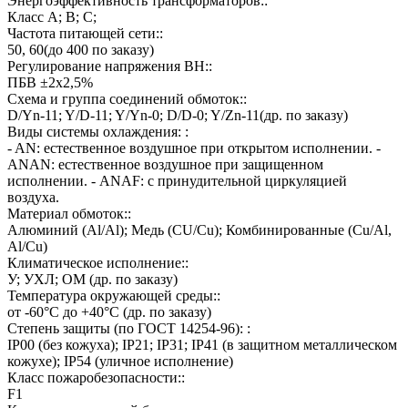
Энергоэффективность трансформаторов::
Класс А; В; С;
Частота питающей сети::
50, 60(до 400 по заказу)
Регулирование напряжения ВН::
ПБВ ±2х2,5%
Схема и группа соединений обмоток::
D/Yn-11; Y/D-11; Y/Yn-0; D/D-0; Y/Zn-11(др. по заказу)
Виды системы охлаждения: :
- AN: естественное воздушное при открытом исполнении. -
ANAN: естественное воздушное при защищенном
исполнении. - ANAF: с принудительной циркуляцией
воздуха.
Материал обмоток::
Алюминий (Al/Al); Медь (CU/Cu); Комбинированные (Cu/Al,
Al/Cu)
Климатическое исполнение::
У; УХЛ; ОМ (др. по заказу)
Температура окружающей среды::
от -60°C до +40°C (др. по заказу)
Степень защиты (по ГОСТ 14254-96): :
IP00 (без кожуха); IP21; IP31; IP41 (в защитном металлическом
кожухе); IP54 (уличное исполнение)
Класс пожаробезопасности::
F1