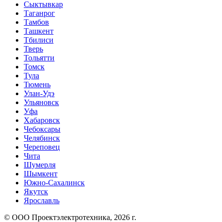
Сыктывкар
Таганрог
Тамбов
Ташкент
Тбилиси
Тверь
Тольятти
Томск
Тула
Тюмень
Улан-Удэ
Ульяновск
Уфа
Хабаровск
Чебоксары
Челябинск
Череповец
Чита
Шумерля
Шымкент
Южно-Сахалинск
Якутск
Ярославль
© ООО Проектэлектротехника, 2026 г.