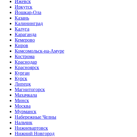
Ижевск
Иркутск
Йошкар-Ола
Казань
Калининград
Калуга
Караганда
Кемерово
Киров
Комсомольск-на-Амуре
Кострома
Краснодар
Красноярск
Курган
Курск
Липецк
Магнитогорск
Махачкала
Минск
Москва
Мурманск
Набережные Челны
Нальчик
Нижневартовск
Нижний Новгород