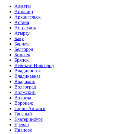
Алматы
Армавир
Архангельск
Астана
Астрахань
Атырау
Баку
Барнаул
Белгород
Бишкек
Брянск
Великий Новгород
Владивосток
Владикавказ
Владимир
Волгоград
Волжский
Вологда
Воронеж
Горно-Алтайск
Грозный
Екатеринбург
Ереван
Иваново