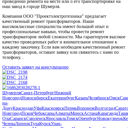
проведении ремонта на месте или о его транспортировке на
наш завод в городе Шумерля.
Компания ООО "Проектэлектротехника" предлагает
качественный ремонт трансформаторов. Наши
высококлассные специалисты имеют большой опыт и
профессиональные навыки, чтобы провести ремонт
трансформаторов любой сложности. Мы гарантируем высокое
качество проведенных работ и внимательное отношение к
каждому заказчику. Если вам необходим качественный ремонт
трансформаторов, оставьте заявку или свяжитесь с нами по
телефону. .
Оставить заявку на консультацию
Шумерля
Санкт-Петербург
Нижний
Новгород
Новосибирск
Екатеринбург
Казань
Челябинск
Омск
Сам
на-
Дону
Краснодар
Уфа
Красноярск
Пермь
Воронеж
Волгоград
Сарат
Новгород
Псков
Чебоксары
Алматы
Минск
Астана
Караганда
Ташк
Ола
Саранск
Смоленск
Ярославль
Томск
Оренбург
Новокузнецк
Ке
Челны
Липецк
Тула
Курск
Улан-