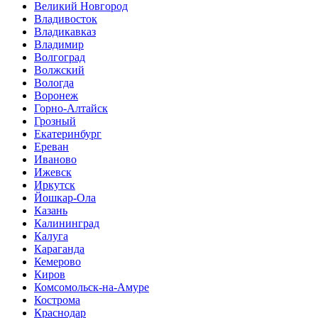
Великий Новгород
Владивосток
Владикавказ
Владимир
Волгоград
Волжский
Вологда
Воронеж
Горно-Алтайск
Грозный
Екатеринбург
Ереван
Иваново
Ижевск
Иркутск
Йошкар-Ола
Казань
Калининград
Калуга
Караганда
Кемерово
Киров
Комсомольск-на-Амуре
Кострома
Краснодар