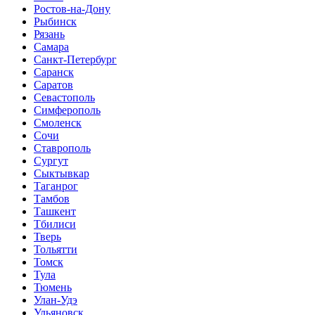
Ростов-на-Дону
Рыбинск
Рязань
Самара
Санкт-Петербург
Саранск
Саратов
Севастополь
Симферополь
Смоленск
Сочи
Ставрополь
Сургут
Сыктывкар
Таганрог
Тамбов
Ташкент
Тбилиси
Тверь
Тольятти
Томск
Тула
Тюмень
Улан-Удэ
Ульяновск